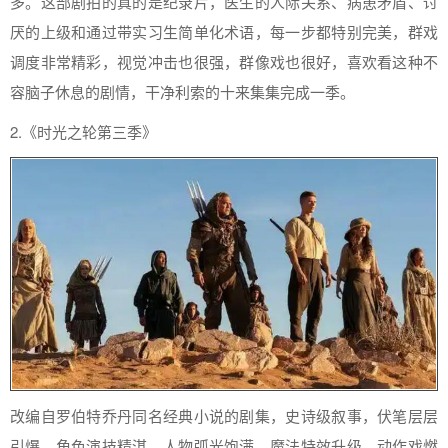
多。这部剧拍的真的是纪录片，医生的人际关系、病患矛盾、讨
厌的上级和通过带实习生简单化术语，每一步都特别完美，群戏
调度非常精彩，视觉冲击也很强，群像戏也很好，喜欢看这种不
容脑子休息的剧情，干净利索的十来集集完成一季。
2.《时光之轮第三季》
改编自罗伯特乔丹同名经典小说的剧集，史诗级叙事，伏笔层层
引爆，角色演技精湛，人物弧光饱满，魔法特效升级，动作戏燃