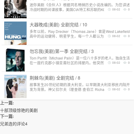
迷你美剧《合伙人》根据同名畅销历史小说改编的。为您讲述
冷战时期的间谍故事，美国CIA特工和苏联的KGB间谍之间斗智
08-02
0
斗勇的故事。冷战开始于1956年的匈牙利事件，焦点事件是猪
湾..
大器晚成(美剧) 全剧完结 / 10
多年以前，Ray Drecker（Thomas Jane）曾是West Lakefield
高中的运动健将、明星学生，每一个人都认为他注定会有大出
08-02
0
息。如今，人到中年的Ray又回..
勿忘我(美剧)第一季 全剧完结 / 3
Tom Parfitt（Michael Palin）是一位八十多岁的老人，独自生活
在一座约克郡小镇亚裔社区的排屋内。他突然回忆起一个溺水
08-02
0
的陌生人被冲到海岸上的奇怪情景。从此以..
荆棘鸟(美剧) 全剧完结 / 8
故事发生20世纪初期的澳大利亚，以早期澳大利亚移民内陆开
发为背景。神父拉尔夫（理查德·查伯兰 Richard Chamberlain
08-02
0
饰）与新西兰移民家庭克利里家族交好，家中..
上一篇:
十部顶级惊艳的美剧
下一篇:
兄弟连的评论4