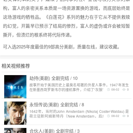
构，富人的亲密关系本质是一场资源置换的游戏，而底层始终是
这场游戏的牺牲品。《白莲花》系列的魅力在于它从不提供救赎
的幻觉，开篇早已预示了结局的惨烈，富人的虚伪或许会被短暂
撕开，但溃烂的根系终将代际传递。
可入选2025年度最佳的9部高分美剧，质量在线，建议收藏。
相关视频推荐
劫持(美剧) 全剧完结 / 10
故事开始于美国历史上最臭名昭著的外星人事件，1947年发生
在新墨西哥罗斯韦尔的撞机事件，介绍了“灰狼”家族常常诱拐并
08-02
0
探测人类，甚至令人类怀上外星人的胎..
永恒传说(美剧) 全剧完结 / 8
1642年，当时的John Amsterdam (Nikolaj Coster-Waldau) 是
荷兰驻新阿姆斯特丹（New Amsterdam，后成为今天的纽约
08-02
0
市）殖民军队..
合伙人(美剧) 全剧完结 / 3