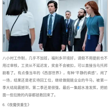
八小时工作制，几乎不加班，福利多环境好，请假不用提前也不
用过审核，工资从不延迟发，奖金不会被扣，可以直接当乌托邦
剧看了。有点像当年的《西部世界》，有种“平静的疯感”，闹了
一场，结果还是老实待回工位，继续做兢兢业业的牛马，被第一
季大结局震撼到，第二季还是很强，最后一集超水准发挥，把前
面一些拉胯的内容都拯救回来了。
6.《夜魔侠重生》