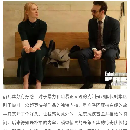
前几集颇有好感，对于暴力和粗暴正义观的克制是超胆侠剧集区
别于彼时一众超英快餐作品的独特内核，重启季阿亚拉白虎的故
事其实开了个好头。让我感到意外的，是夜魔侠替金并挡枪的瞬
间，后来得知是补拍的内容，稍微惊喜的是第五集的惊奇队长她