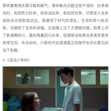
季终集看得还算过瘾和解气，季终集的点题还是不错的：抗争是
对的，和恶势力抗争，和命运抗争，和自然抗争，印第安人这条
线结合达顿家族这边，真展现了时代的混乱，生命的渺小和无
常，也展现了生命的顽强。在拍摄上过了大镖客的瘾，叙事上尽
了奥德赛的兴，最后两集回归水准，但遗憾没给两位老演员更多
发挥空间，无论如何，川普时代去溯源真正的保守似乎比黄石的
当下有趣。
4.《混沌少年时》