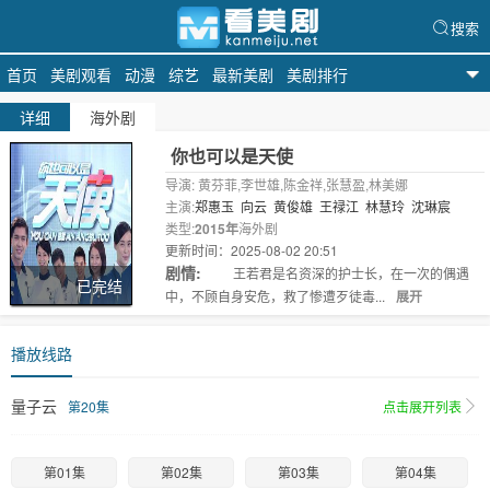
搜索
首页
美剧观看
动漫
综艺
最新美剧
美剧排行
天天美剧
详细
海外剧
你也可以是天使
导演: 黄芬菲,李世雄,陈金祥,张慧盈,林美娜
主演:
郑惠玉
向云
黄俊雄
王禄江
林慧玲
沈琳宸
类型:
2015年
海外剧
更新时间：2025-08-02 20:51
剧情:
王若君是名资深的护士长，在一次的偶遇
已完结
中，不顾自身安危，救了惨遭歹徒毒...
展开
播放线路
量子云
第20集
点击展开列表
第01集
第02集
第03集
第04集