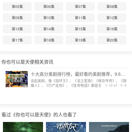
第05集
第06集
第07集
第08集
第09集
第10集
第11集
第12集
第13集
第14集
第15集
第16集
第17集
第18集
第19集
第20集
你也可以是天使相关资讯
十大高分美剧排行榜，最好看的美剧推荐，9.6分神剧扎堆
谈起美剧，像《指环王》、《龙之家族》《维京传奇》、《猎
魔人》、《行尸走肉》、《怪奇物语》都是无法复制的经典，
12-13
6
每一部都陪我们度过漫长而美好的的时光。但要说综合评分最
高美剧，它们都排不上号。
看过《你也可以是天使》的人也看了