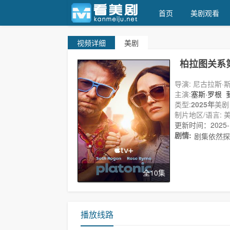
首页
美剧观看
视频
详细
美剧
天天美剧
柏拉图关系
导演: 尼古拉斯·
主演:
塞斯·罗根
恩
类型:
凯尔·穆尼
2025年
美剧
Ca
制片地区/语言: 美
更新时间：2025-10
剧情:
剧集依然探
全10集
播放线路