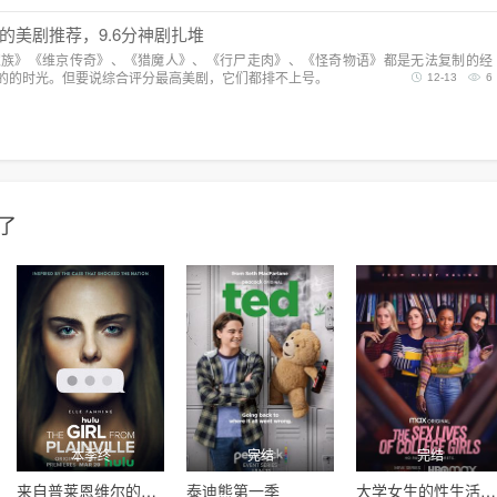
的美剧推荐，9.6分神剧扎堆
家族》《维京传奇》、《猎魔人》、《行尸走肉》、《怪奇物语》都是无法复制的经
的的时光。但要说综合评分最高美剧，它们都排不上号。
12-13
6
了
本季终
完结
完结
来自普莱恩维尔的女孩第一季
泰迪熊第一季
大学女生的性生活第一季