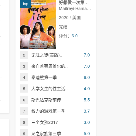
好想做一次第一季
top
Maitreyi·Ramakrishnan,普娜·贾甘纳坦,李·罗德里格斯,Richa·Moorjani,Martin·Martinez,Benjamin·Norris,亚当·沙皮罗,雷蒙娜·杨,Christina·Kartchner,Jaren·Lewison,Jack·Seavor·McDonald,Darren·Barnet,Dino·Petrera,Aitana·Rinab,Hanna·S
2020 / 美国
完结
评分：
6.0
完结
无耻之徒(美版)..
7.0
2
来自普莱恩维尔的..
7.0
3
泰迪熊第一季
6.0
4
大学女生的性生活..
4.0
5
斯巴达克斯前传
5.5
6
权力的游戏第一季
3.7
7
三个女孩2017
3.0
8
龙之家族第三季
5.0
9