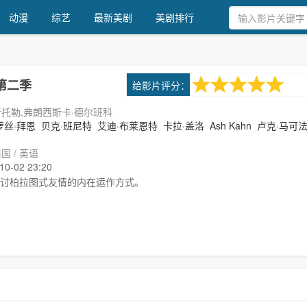
动漫
综艺
最新美剧
美剧排行
6.0
给影片评分：
第二季
1次评分
斯托勒,弗朗西斯卡·德尔班科
萝丝·拜恩
贝克·班尼特
艾迪·布莱恩特
卡拉·盖洛
Ash Kahn
卢克·马可
..
国 / 英语
-02 23:20
讨柏拉图式友情的内在运作方式。