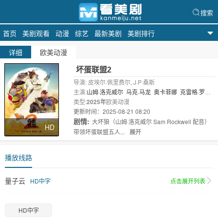
搜索
首页
美剧观看
动漫
综艺
最新美剧
美剧排行
天天美剧
详细
欧美动漫
坏蛋联盟2
导演: 皮埃尔·佩里费尔, J·P·桑斯
主演:
山姆·洛克威尔
马克·马龙
奥卡菲娜
克雷格·罗宾
森
类型:
安东尼·拉莫斯
2025年
欧美动漫
莎姬·贝兹
丹妮尔·布鲁克斯
娜塔莎·
雷昂
更新时间：2025-08-21 08:20
玛丽..
剧情:
大坏狼（山姆·洛克威尔 Sam Rockwell 配音）
HD
带领坏蛋联盟五人...
展开
播放线路
量子云
HD中字
点击展开列表
HD中字