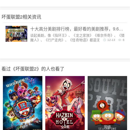
坏蛋联盟2相关资讯
十大高分美剧排行榜，最好看的美剧推荐，9.6分神剧扎堆
谈起美剧，像《指环王》、《龙之家族》《维京传奇》、《猎
魔人》、《行尸走肉》、《怪奇物语》都是无法复制的经典，
12-13
6
每一部都陪我们度过漫长而美好的的时光。但要说综合评分最
高美剧，它们都排不上号。
看过《坏蛋联盟2》的人也看了
HD
全8集
完结