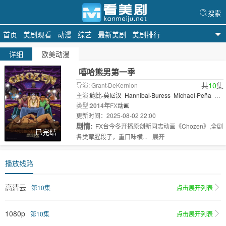
搜索
首页
美剧观看
动漫
综艺
最新美剧
美剧排行
天天美剧
详细
欧美动漫
嘻哈熊男第一季
共
10
集
导演: Grant·DeKernion
主演:
鲍比·莫尼汉
Hannibal·Buress
Michael·Peña
保
罗·拉克诺
类型:
2014年
FX
动画
更新时间：2025-08-02 22:00
剧情:
FX台今冬开播原创新同志动画《Chozen》,全剧
已完结
各类荤腥段子，重口味横...
展开
播放线路
高清云
第10集
点击展开列表
1080p
第10集
点击展开列表