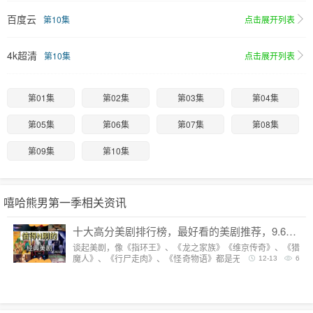
百度云
第10集
点击展开列表
4k超清
第10集
点击展开列表
第01集
第02集
第03集
第04集
第05集
第06集
第07集
第08集
第09集
第10集
嘻哈熊男第一季相关资讯
十大高分美剧排行榜，最好看的美剧推荐，9.6分神剧扎堆
谈起美剧，像《指环王》、《龙之家族》《维京传奇》、《猎
魔人》、《行尸走肉》、《怪奇物语》都是无法复制的经典，
12-13
6
每一部都陪我们度过漫长而美好的的时光。但要说综合评分最
高美剧，它们都排不上号。