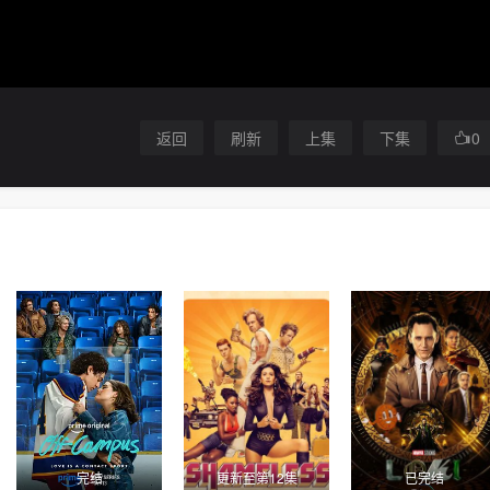
返回
刷新
上集
下集
0
完结
更新至第12集
已完结