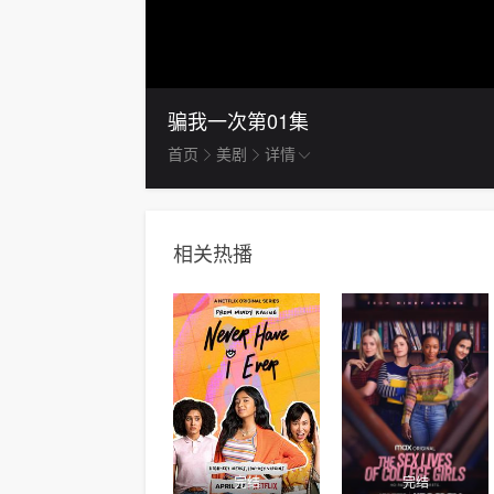
骗我一次
第01集
首页
美剧
详情
相关热播
完结
完结