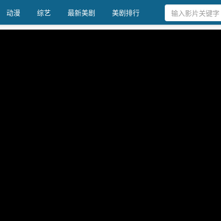
动漫
综艺
最新美剧
美剧排行