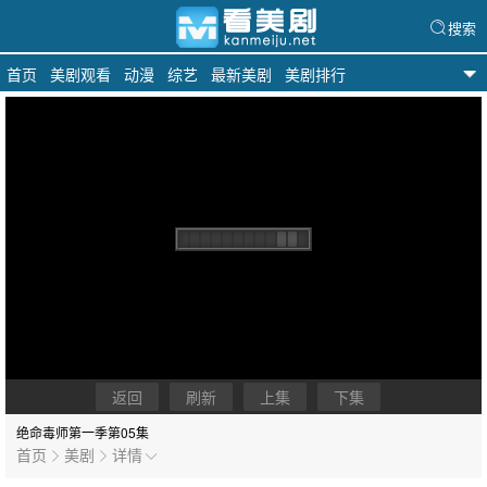
搜索
首页
美剧观看
动漫
综艺
最新美剧
美剧排行
天天美剧
返回
刷新
上集
下集
绝命毒师第一季
第05集
首页
美剧
详情