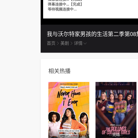
我与沃尔特家男孩的生活第二季
第08
首页
美剧
详情
相关热播
完结
完结