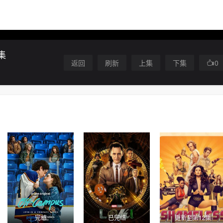
集
返回
刷新
上集
下集
0
完结
已完结
更新至第12集